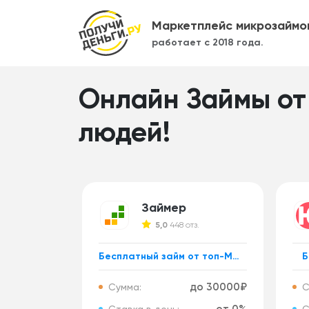
Маркетплейс микрозаймо
работает с 2018 года.
Онлайн Займы от
людей!
Займер
5,0
448 отз.
Бесплатный займ от топ-МФО!
Б
до 30000₽
Сумма:
С