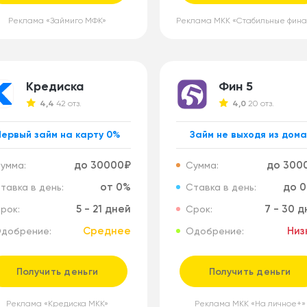
Реклама «Займиго МФК»
Кредиска
Фин 5
4,4
42 отз.
4,0
20 отз.
Первый займ на карту 0%
Займ не выходя из дома
до 30000₽
до 300
умма:
Сумма:
от 0%
до 0
тавка в день:
Ставка в день:
5 - 21 дней
7 - 30 
рок:
Срок:
Среднее
Низ
добрение:
Одобрение:
Получить деньги
Получить деньги
Реклама «Кредиска МКК»
Реклама МКК «На личное+»