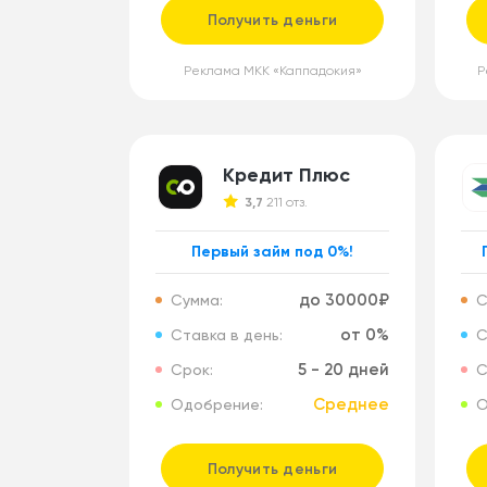
Получить деньги
Реклама МКК «Каппадокия»
Р
Кредит Плюс
3,7
211 отз.
Первый займ под 0%!
до 30000₽
Сумма:
С
от 0%
Ставка в день:
С
5 - 20 дней
Срок:
С
Среднее
Одобрение:
О
Получить деньги