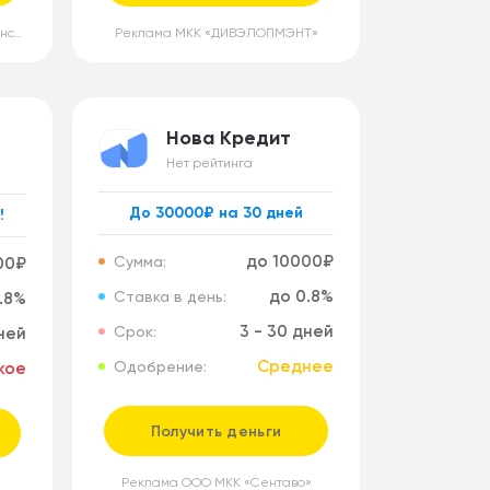
Реклама МКК «Стабильные финансы»
Реклама МКК «ДИВЭЛОПМЭНТ»
Нова Кредит
Нет рейтинга
До 30000₽ на 30 дней
!
до 10000₽
Сумма:
00₽
до 0.8%
Ставка в день:
.8%
3 - 30 дней
Срок:
дней
Среднее
Одобрение:
кое
Получить деньги
Реклама ООО МКК «Сентаво»