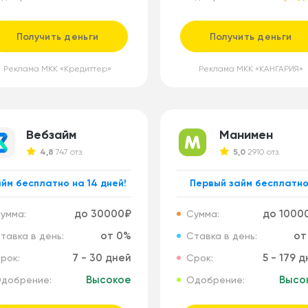
Получить деньги
Получить деньги
Реклама МКК «Кредиттер»
Реклама МКК «КАНГАРИЯ»
Вебзайм
Манимен
4,8
747 отз.
5,0
2910 отз.
йм бесплатно на 14 дней!
Первый займ бесплатно
до 30000₽
до 1000
умма:
Сумма:
от 0%
от
тавка в день:
Ставка в день:
7 - 30 дней
5 - 179 
рок:
Срок:
Высокое
Высо
добрение:
Одобрение: