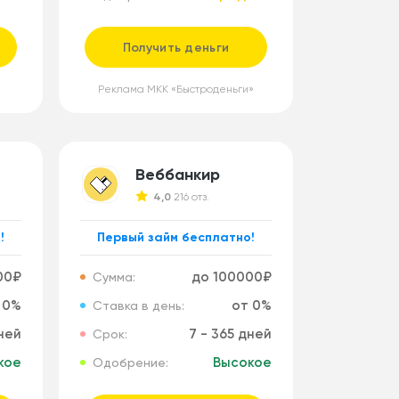
Получить деньги
Реклама МКК «Быстроденьги»
Веббанкир
4,0
216 отз.
!
Первый займ бесплатно!
00₽
до 100000₽
Сумма:
 0%
от 0%
Ставка в день:
дней
7 - 365 дней
Срок:
кое
Высокое
Одобрение: