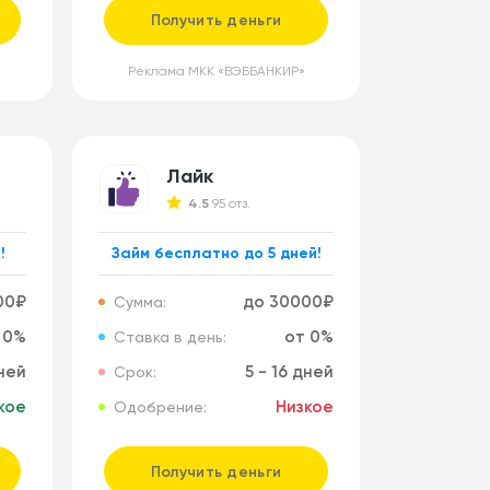
Получить деньги
Реклама МКК «ВЭББАНКИР»
Лайк
4.5
95 отз.
!
Займ бесплатно до 5 дней!
00₽
до 30000₽
Сумма:
 0%
от 0%
Ставка в день:
дней
5 - 16 дней
Срок:
кое
Низкое
Одобрение:
Получить деньги