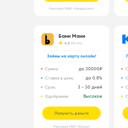
Реклама МФК «Экофинанс»
Бани Мани
4,0
216 отз.
Займы на карту онлайн!
до 30000₽
Сумма:
С
до 0.8%
Ставка в день:
С
3 - 30 дней
Срок:
С
Высокое
Одобрение:
О
Получить деньги
Реклама МКК «Ясень»