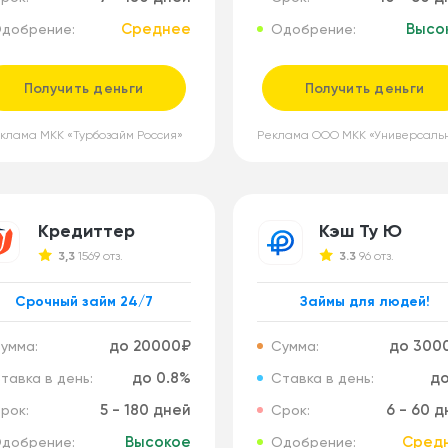
Среднее
Высо
добрение:
Одобрение:
Получить деньги
Получить деньги
клама МКК «Турбозайм Россия»
Кредиттер
Кэш Ту Ю
3,3
1569 отз.
3.3
96 отз.
Срочный займ 24/7
Займы для людей!
до 20000₽
до 300
умма:
Сумма:
до 0.8%
до
тавка в день:
Ставка в день:
5 - 180 дней
6 - 60 
рок:
Срок:
Высокое
Сред
добрение:
Одобрение: