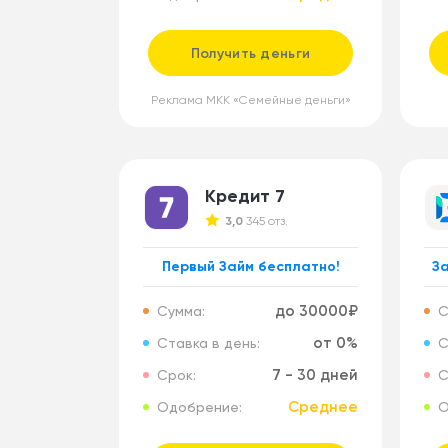
Получить деньги
Реклама МКК «Семейные деньги»
Кредит 7
3,0
345 отз.
Первый Займ бесплатно!
За
до 30000₽
Сумма:
С
от 0%
Ставка в день:
С
7 - 30 дней
Срок:
С
Среднее
Одобрение:
О