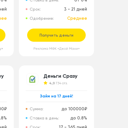
 0%
от 0%
Ставка в день:
дней
3 - 21 дней
Срок:
нее
Среднее
Одобрение:
Получить деньги
у»
Реклама МФК «Джой Мани»
ey
Деньги Сразу
4,0
734 отз.
Займ на 17 дней!
00₽
до 100000₽
Сумма:
.8%
до 0.8%
Ставка в день:
дней
17 - 365 дней
Срок: