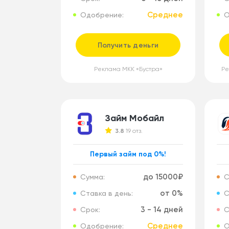
Среднее
Одобрение:
О
Получить деньги
Реклама МКК «Бустра»
Ре
Займ Мобайл
3.8
19 отз.
Первый займ под 0%!
до 15000₽
Сумма:
С
от 0%
Ставка в день:
С
3 - 14 дней
Срок:
С
Среднее
Одобрение:
О