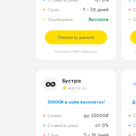
от 0%
Ставка в день:
С
7 - 30 дней
Срок:
С
Высокое
Одобрение:
О
Получить деньги
Реклама МФК «Займер»
Бустра
4,2
129 отз.
30000₽ в займ бесплатно!
Д
до 30000₽
Сумма:
С
от 0%
Ставка в день:
С
5 - 16 дней
Срок:
С