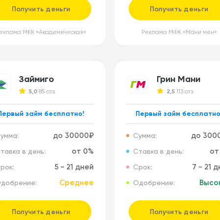
Получить деньги
Получить деньги
еклама МКК «Академическая»
Реклама МФК «Мани мен»
Займиго
Грин Мани
5,0
85 отз.
2,5
113 отз.
Первый займ бесплатно!
Первый займ бесплатно
до 30000₽
до 300
умма:
Сумма:
от 0%
от
тавка в день:
Ставка в день:
5 - 21 дней
7 - 21 
рок:
Срок:
Среднее
Высо
добрение:
Одобрение:
Получить деньги
Получить деньги