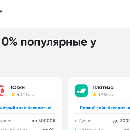
в
 0% популярные у
Юкки
Платиза
4.2
118 отз.
3,9
56 отз.
ыстрый заём бесплатно!
Первый займ бесплатно
до 30000₽
до 300
умма:
Сумма: