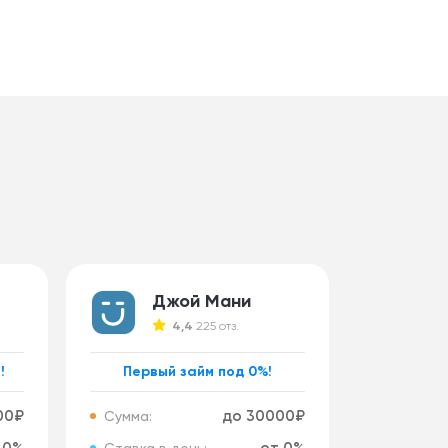
Джой Мани
4,4
225 отз.
!
Первый займ под 0%!
00₽
до 30000₽
Сумма: