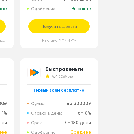
кое
Высокое
Одобрение:
Получить деньги
Реклама ООО МКК «Универсальное Финансирование»
Реклама МФК «НФ»
Быстроденьги
4,4
2069 отз.
Первый займ бесплатно!
00₽
до 30000₽
Сумма:
 1%
от 0%
Ставка в день:
дней
7 - 180 дней
Срок:
нее
Среднее
Одобрение: