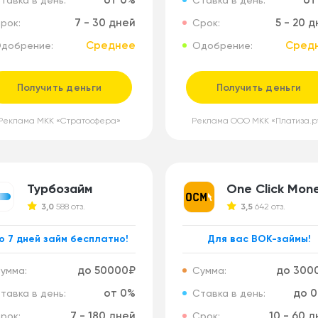
от 0%
от
тавка в день:
Ставка в день:
7 - 30 дней
5 - 20 
рок:
Срок:
Среднее
Сред
добрение:
Одобрение:
Получить деньги
Получить деньги
Реклама МКК «Стратосфера»
Реклама ООО МКК «Платиза.р
Турбозайм
One Click Mon
3,0
588 отз.
3,5
642 отз.
о 7 дней займ бесплатно!
Для вас ВОК-займы!
до 50000₽
до 300
умма:
Сумма:
от 0%
до 0
тавка в день:
Ставка в день:
7 - 180 дней
10 - 60 
рок:
Срок: