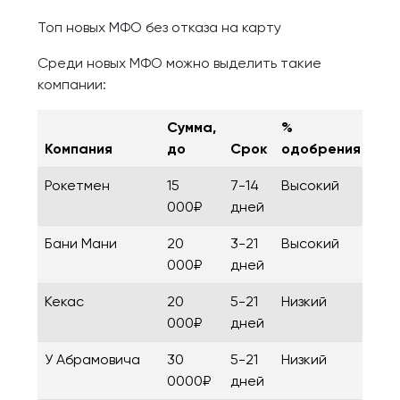
Топ новых МФО без отказа на карту
Среди новых МФО можно выделить такие
компании:
Сумма,
%
Компания
до
Срок
одобрения
Рей
Рокетмен
15
7-14
Высокий
4
000₽
дней
Бани Мани
20
3-21
Высокий
4
000₽
дней
Кекас
20
5-21
Низкий
3
000₽
дней
У Абрамовича
30
5-21
Низкий
3
0000₽
дней