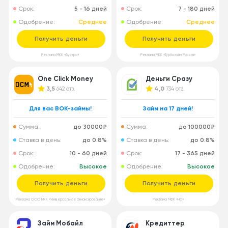
Срок:
5 - 16 дней
Срок:
7 - 180 дней
Одобрение:
Среднее
Одобрение:
Среднее
Получить деньги
Получить деньги
Реклама МКК «Бустра»
Реклама МКК «Турбозайм Россия»
One Click Money
Деньги Сразу
3,5
4,0
642 отз.
734 отз.
Для вас ВОК-займы!
Займ на 17 дней!
Сумма:
до 30000₽
Сумма:
до 100000₽
Ставка в день:
до 0.8%
Ставка в день:
до 0.8%
Срок:
10 - 60 дней
Срок:
17 - 365 дней
Одобрение:
Высокое
Одобрение:
Высокое
Получить деньги
Получить деньги
Реклама ООО МКК «Универсальное Финансирование»
Реклама МФК «НФ»
Займ Мобайл
Кредиттер