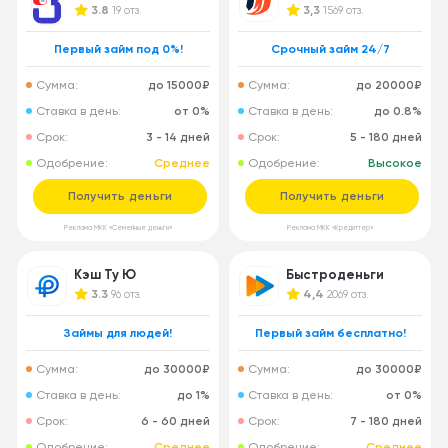
3.8
3,3
19 отз.
1569 отз.
Первый займ под 0%!
Срочный займ 24/7
Сумма:
до 15000₽
Сумма:
до 20000₽
Ставка в день:
от 0%
Ставка в день:
до 0.8%
Срок:
3 - 14 дней
Срок:
5 - 180 дней
Одобрение:
Среднее
Одобрение:
Высокое
Получить деньги
Получить деньги
Реклама МКК «Семейные деньги»
Реклама МКК «Кредиттер»
Кэш Ту Ю
Быстроденьги
3.3
4,4
96 отз.
2069 отз.
Займы для людей!
Первый займ бесплатно!
Сумма:
до 30000₽
Сумма:
до 30000₽
Ставка в день:
до 1%
Ставка в день:
от 0%
Срок:
6 - 60 дней
Срок:
7 - 180 дней
Одобрение:
Среднее
Одобрение:
Среднее