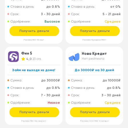
Ставка в день:
до 0.8%
Ставка в день:
от 0%
Срок:
3 - 30 дней
Срок:
5 - 21 дней
Одобрение:
Высокое
Одобрение:
Среднее
Получить деньги
Получить деньги
Реклама МКК «Ясень»
Реклама «Кредиска МКК»
Фин 5
Нова Кредит
Нет рейтинга
4,0
20 отз.
Займ не выходя из дома!
До 30000₽ на 30 дней
Сумма:
до 30000₽
Сумма:
до 10000₽
Ставка в день:
до 0.8%
Ставка в день:
до 0.8%
Срок:
7 - 30 дней
Срок:
3 - 30 дней
Одобрение:
Низкое
Одобрение:
Среднее
Получить деньги
Получить деньги
Реклама МКК «На личное+»
Реклама ООО МКК «Сентаво»