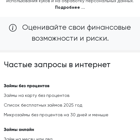
использования куков и на обработку персональных данных.
Подробнее ...
Оценивайте свои финансовые
возможности и риски.
Частые запросы в интернет
Займы без процентов
Займы на карту без процентов
Список бесплатных займов 2025 год
Микрозаймы без процентов на 30 дней и меньше
Займы онлайн
Займ на месяц или два