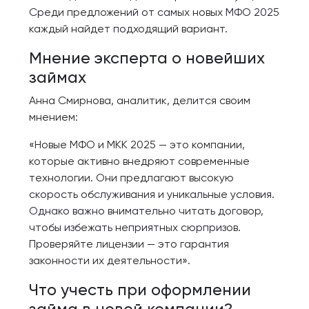
Среди предложений от самых новых МФО 2025
каждый найдет подходящий вариант.
Мнение эксперта о новейших
займах
Анна Смирнова, аналитик, делится своим
мнением:
«Новые МФО и МКК 2025 — это компании,
которые активно внедряют современные
технологии. Они предлагают высокую
скорость обслуживания и уникальные условия.
Однако важно внимательно читать договор,
чтобы избежать неприятных сюрпризов.
Проверяйте лицензии — это гарантия
законности их деятельности».
Что учесть при оформлении
займа в новой компании?