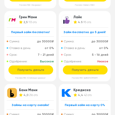
Реклама МФК «Экофинанс»
Реклама «Займиго МФК»
Грин Мани
Лайк
2,5
4.5
113 отз.
95 отз.
Первый займ бесплатно!
Займ бесплатно до 5 дней!
Сумма:
до 30000₽
Сумма:
до 30000₽
Ставка в день:
от 0%
Ставка в день:
от 0%
Срок:
7 - 21 дней
Срок:
5 - 16 дней
Одобрение:
Высокое
Одобрение:
Низкое
Получить деньги
Получить деньги
Реклама МКК «Стабильные финансы»
Реклама МКК «ДИВЭЛОПМЭНТ»
Бани Мани
Кредиска
4,0
4,4
216 отз.
42 отз.
Займы на карту онлайн!
Первый займ на карту 0%
Сумма:
до 30000₽
Сумма:
до 30000₽