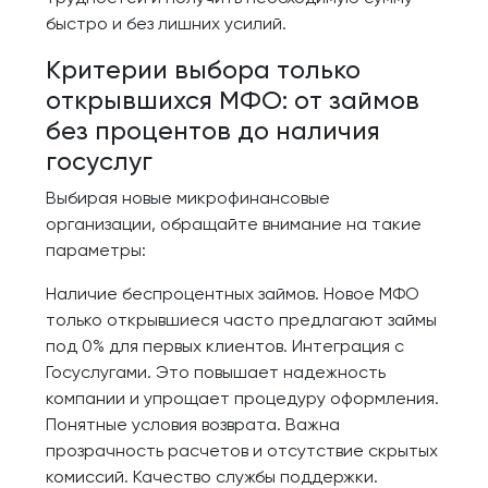
быстро и без лишних усилий.
Критерии выбора только
открывшихся МФО: от займов
без процентов до наличия
госуслуг
Выбирая новые микрофинансовые
организации, обращайте внимание на такие
параметры:
Наличие беспроцентных займов. Новое МФО
только открывшиеся часто предлагают займы
под 0% для первых клиентов. Интеграция с
Госуслугами. Это повышает надежность
компании и упрощает процедуру оформления.
Понятные условия возврата. Важна
прозрачность расчетов и отсутствие скрытых
комиссий. Качество службы поддержки.