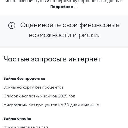
использования куков и на обработку персональных данных.
Подробнее ...
Оценивайте свои финансовые
возможности и риски.
Частые запросы в интернет
Займы без процентов
Займы на карту без процентов
Список бесплатных займов 2025 год
Микрозаймы без процентов на 30 дней и меньше
Займы онлайн
Займ на месяц или два