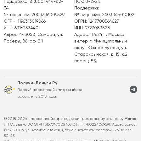
Поддержка: 8 (800) 444-82-
ПСК:
0-292%
34
Поддержка:
№ лицензии: 2003336009529
№ лицензии: 2403045010102
ОГРН: 1196313019066
ОГРН: 1247700564627
ИНН: 6316253440
ИНН: 9727083528
Адрес:
443058, Самара, ул.
Адрес:
117624, г. Москва,
Победы, 86, оф. 2.1
вн.тер. г. Муниципальный
округ Южное Бутово, ул.
Старокрымская, д. 15, к.2,
помещ. 53.
Получи-Деньги.Ру
Первый маркетплейс микрозаймов
работает с 2018 года.
Магна
© 2018-2026 - маркетплейс принадлежит рекламному агентству
,
ИП Сардыко В.С ОГРН 316784700243517, ИНН 780224069591. Адрес офиса:
197375, СПб, ул. Афанасьевская, 1, офис 3. Контакты: телефон +7 906 277-
50-23