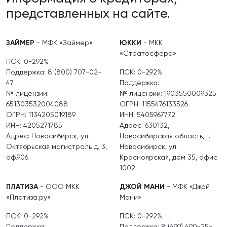
представленных на сайте.
ЗАЙМЕР
- МФК «Займер»
ЮККИ
- МКК
«Стратосфера»
ПСК:
0-292%
Поддержка: 8 (800) 707-02-
ПСК:
0-292%
47
Поддержка:
№ лицензии:
№ лицензии: 1903550009325
651303532004088
ОГРН: 1155476133526
ОГРН: 1134205019189
ИНН: 5405967772
ИНН: 4205271785
Адрес:
630132,
Адрес:
Новосибирск, ул.
Новосибирская область, г.
Октябрьская магистраль д. 3,
Новосибирск, ул.
оф.906
Красноярская, дом 35, офис
1002
ПЛАТИЗА
- ООО МКК
ДЖОЙ МАНИ
- МФК «Джой
«Платиза.ру»
Мани»
ПСК:
0-292%
ПСК:
0-292%
Поддержка:
Поддержка: 8 (499) 490-25-