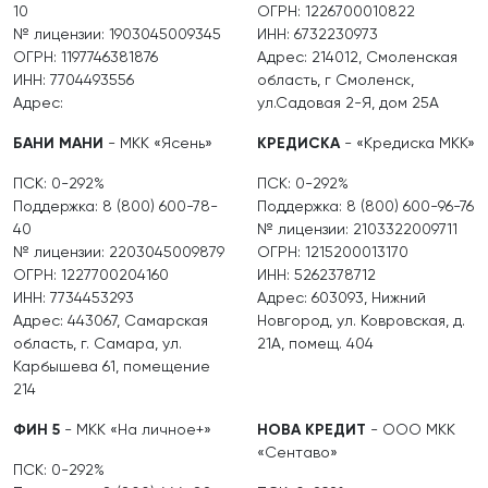
10
ОГРН: 1226700010822
№ лицензии: 1903045009345
ИНН: 6732230973
ОГРН: 1197746381876
Адрес:
214012, Смоленская
ИНН: 7704493556
область, г Смоленск,
Адрес:
ул.Садовая 2-Я, дом 25А
БАНИ МАНИ
- МКК «Ясень»
КРЕДИСКА
- «Кредиска МКК»
ПСК:
0-292%
ПСК:
0-292%
Поддержка: 8 (800) 600-78-
Поддержка: 8 (800) 600-96-76
40
№ лицензии: 2103322009711
№ лицензии: 2203045009879
ОГРН: 1215200013170
ОГРН: 1227700204160
ИНН: 5262378712
ИНН: 7734453293
Адрес:
603093, Нижний
Адрес:
443067, Самарская
Новгород, ул. Ковровская, д.
область, г. Самара, ул.
21А, помещ. 404
Карбышева 61, помещение
214
ФИН 5
- МКК «На личное+»
НОВА КРЕДИТ
- ООО МКК
«Сентаво»
ПСК:
0-292%