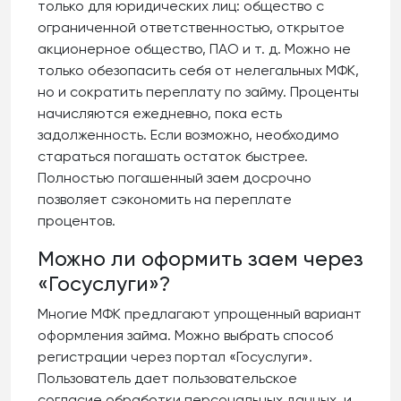
только для юридических лиц: общество с
ограниченной ответственностью, открытое
акционерное общество, ПАО и т. д. Можно не
только обезопасить себя от нелегальных МФК,
но и сократить переплату по займу. Проценты
начисляются ежедневно, пока есть
задолженность. Если возможно, необходимо
стараться погашать остаток быстрее.
Полностью погашенный заем досрочно
позволяет сэкономить на переплате
процентов.
Можно ли оформить заем через
«Госуслуги»?
Многие МФК предлагают упрощенный вариант
оформления займа. Можно выбрать способ
регистрации через портал «Госуслуги».
Пользователь дает пользовательское
согласие обработки персональных данных, и