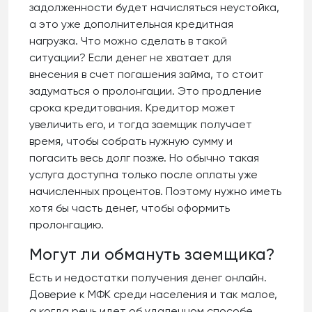
задолженности будет начисляться неустойка,
а это уже дополнительная кредитная
нагрузка. Что можно сделать в такой
ситуации? Если денег не хватает для
внесения в счет погашения займа, то стоит
задуматься о пролонгации. Это продление
срока кредитования. Кредитор может
увеличить его, и тогда заемщик получает
время, чтобы собрать нужную сумму и
погасить весь долг позже. Но обычно такая
услуга доступна только после оплаты уже
начисленных процентов. Поэтому нужно иметь
хотя бы часть денег, чтобы оформить
пролонгацию.
Могут ли обмануть заемщика?
Есть и недостатки получения денег онлайн.
Доверие к МФК среди населения и так малое,
а когда речь идет об удаленном способе