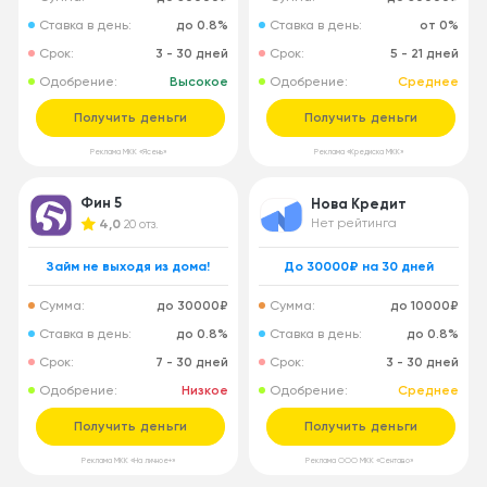
Ставка в день:
до 0.8%
Ставка в день:
от 0%
Срок:
3 - 30 дней
Срок:
5 - 21 дней
Одобрение:
Высокое
Одобрение:
Среднее
Получить деньги
Получить деньги
Реклама МКК «Ясень»
Реклама «Кредиска МКК»
Фин 5
Нова Кредит
Нет рейтинга
4,0
20 отз.
Займ не выходя из дома!
До 30000₽ на 30 дней
Сумма:
до 30000₽
Сумма:
до 10000₽
Ставка в день:
до 0.8%
Ставка в день:
до 0.8%
Срок:
7 - 30 дней
Срок:
3 - 30 дней
Одобрение:
Низкое
Одобрение:
Среднее
Получить деньги
Получить деньги
Реклама МКК «На личное+»
Реклама ООО МКК «Сентаво»