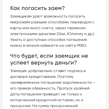
Как погасить заем?
Заемщикам дают возможность погасить
микрозайм разными способами: переводом с
карты или иного счета, через терминал,
электронными деньгами (Qiwi, Юmoney и др.).
Узнать о доступных способах погашения
можно в личном кабинете на сайте МФО.
Что будет, если заемщик не
успеет вернуть деньги?
Заемщик добровольно ставит подпись в
договоре кредитования. Поэтому
своевременное погашение задолженности –
его прямая обязанность. Пропуск крайней
даты погашения приведет не только к
испорченной кредитной истории, но и
просрочке. На сумму просроченной