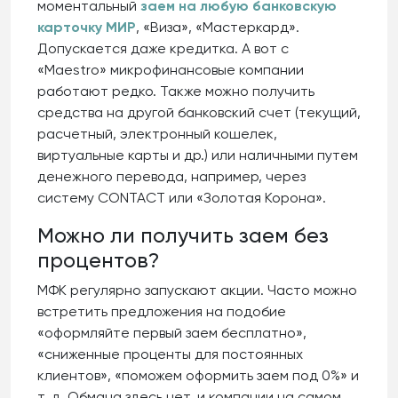
моментальный
заем на любую банковскую
карточку МИР
, «Виза», «Мастеркард».
Допускается даже кредитка. А вот с
«Maestro» микрофинансовые компании
работают редко. Также можно получить
средства на другой банковский счет (текущий,
расчетный, электронный кошелек,
виртуальные карты и др.) или наличными путем
денежного перевода, например, через
систему CONTACT или «Золотая Корона».
Можно ли получить заем без
процентов?
МФК регулярно запускают акции. Часто можно
встретить предложения на подобие
«оформляйте первый заем бесплатно»,
«сниженные проценты для постоянных
клиентов», «поможем оформить заем под 0%» и
т. д. Обмана здесь нет, и компании на самом